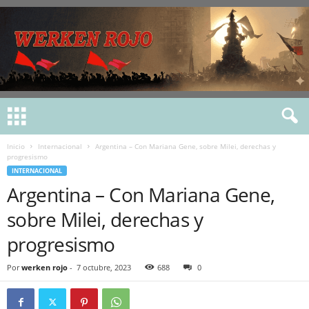
Inicio
Internacional
Argentina – Con Mariana Gene, sobre Milei, derechas y
progresismo
INTERNACIONAL
Argentina – Con Mariana Gene,
sobre Milei, derechas y
progresismo
Por
werken rojo
-
7 octubre, 2023
688
0