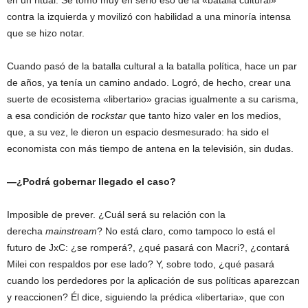
en un ritual. Se tomó muy en serio eso de la «batalla cultural»
contra la izquierda y movilizó con habilidad a una minoría intensa
que se hizo notar.
Cuando pasó de la batalla cultural a la batalla política, hace un par
de años, ya tenía un camino andado. Logró, de hecho, crear una
suerte de ecosistema «libertario» gracias igualmente a su carisma,
a esa condición de r
ockstar
que tanto hizo valer en los medios,
que, a su vez, le dieron un espacio desmesurado: ha sido el
economista con más tiempo de antena en la televisión, sin dudas.
—¿Podrá gobernar llegado el caso?
Imposible de prever. ¿Cuál será su relación con la
derecha
mainstream
? No está claro, como tampoco lo está el
futuro de JxC: ¿se romperá?, ¿qué pasará con Macri?, ¿contará
Milei con respaldos por ese lado? Y, sobre todo, ¿qué pasará
cuando los perdedores por la aplicación de sus políticas aparezcan
y reaccionen? Él dice, siguiendo la prédica «libertaria», que con