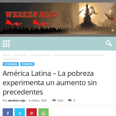
Inicio
Economía
América Latina – La pobreza experimenta un aumento sin
precedentes
ECONOMÍA
POBREZA
América Latina – La pobreza
experimenta un aumento sin
precedentes
Por
werken rojo
-
6 marzo, 2021
1262
0