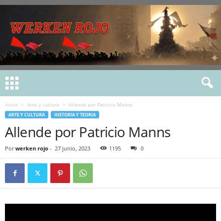
Inicio
Arte y cultura
Allende por Patricio Manns
ARTE Y CULTURA
HISTORIA Y TEORIA
Allende por Patricio Manns
Por
werken rojo
-
27 junio, 2023
1195
0