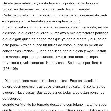
De ahí para adelante ya está lanzado y podrá hablar horas y
horas, sin dar muestras de agotamiento físico ni mental.
Cada cierto rato dirá que es «profundamente anti-imperialista, anti
– oligarca y anti – feudal» y sacará aplausos. (…)
En suma, sabe cómo manejar a las masas y siempre les da, en sus
dicursos, lo que ellas quieren. «Emplazo a mis detractores políticos
a que digan quién ha hecho más que yo por la Madre y el Niño en
este país». «Yo no busco un millón de votos, busco un millón de
conciencias limpias». (Tiene debilidad por la higiene): «Aquí están
mis manos limpias de peculado». «Mis treinta años de limpia
trayectoria revolucionaria». No hay caso. Se la sabe por libro. »
(108-109)
«Dicen que tiene mucha «acción política». Esto en castellano
quiere decir que mientras otros piensan y calculan, él se lanza de
piquero. Hace cosas. Sus adversarios todavía se están poniendo
de acuerdo,
cuando ya Allende ha tomado desayuno con fulano, ha almorzado
con Perengano, ha tomado once con el último que le faltaba y a las