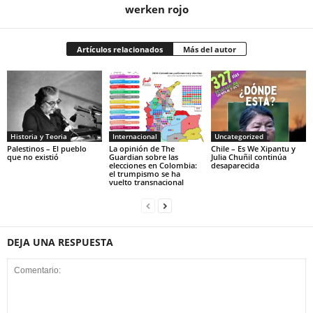
werken rojo
Artículos relacionados
Más del autor
Historia y Teoria
Internacional
Uncategorized
Palestinos – El pueblo
La opinión de The
Chile – Es We Xipantu y
que no existió
Guardian sobre las
Julia Chuñil continúa
elecciones en Colombia:
desaparecida
el trumpismo se ha
vuelto transnacional
DEJA UNA RESPUESTA