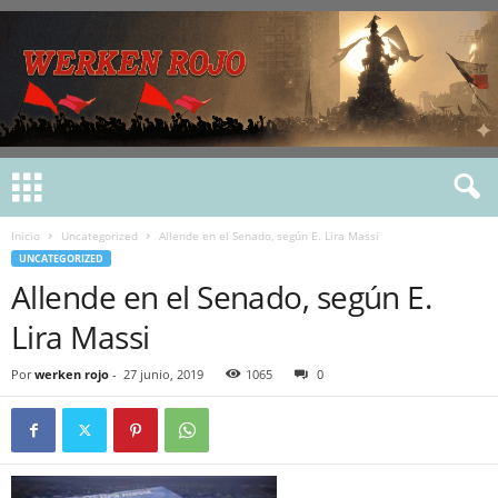
Inicio
Uncategorized
Allende en el Senado, según E. Lira Massi
UNCATEGORIZED
Allende en el Senado, según E.
Lira Massi
Por
werken rojo
-
27 junio, 2019
1065
0