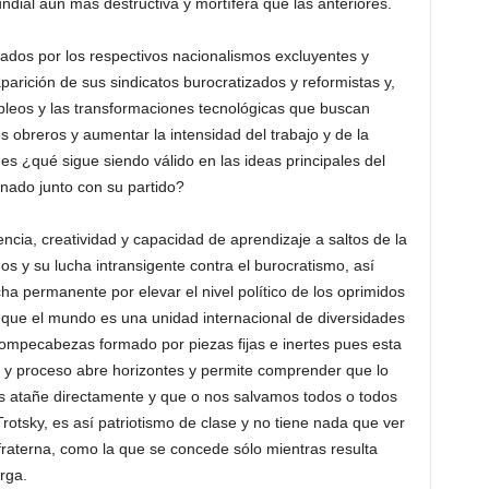
dial aún más destructiva y mortífera que las anteriores.
dos por los respectivos nacionalismos excluyentes y
parición de sus sindicatos burocratizados y reformistas y,
pleos y las transformaciones tecnológicas que buscan
s obreros y aumentar la intensidad del trabajo y de la
nes ¿qué sigue siendo válido en las ideas principales del
inado junto con su partido?
gencia, creatividad y capacidad de aprendizaje a saltos de la
os y su lucha intransigente contra el burocratismo, así
ha permanente por elevar el nivel político de los oprimidos
 que el mundo es una unidad internacional de diversidades
rompecabezas formado por piezas fijas e inertes pues esta
 y proceso abre horizontes y permite comprender que lo
s atañe directamente y que o nos salvamos todos o todos
rotsky, es así patriotismo de clase y no tiene nada que ver
fraterna, como la que se concede sólo mientras resulta
rga.