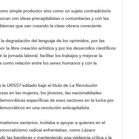
mo simple productor sino como un sujeto contradictorio
hocan con ideas precapitalistas o comunitarias y con las
oblemas que van creando la clase obrera consciente.
la degradación del lenguaje de los oprimidos, por las
r la libre creación artística y por los desarrollos científicos
a jornada laboral, facilitar los trabajos y mejorar la
ida como relación entre los seres humanos y con la
a la URSS?
editado bajo el título de
La Revolución
as en las mujeres, los jóvenes, las nacionalidades
 democráticas específicas de esos sectores en la lucha por
mocráticos en una revolución anticapitalista.
matismos sectarios, invitaba a apoyar a quienes en el
democraticismo radical enfrentaban, como Lázaro
ir las banderas y manteniendo una vigilancia crítica y la