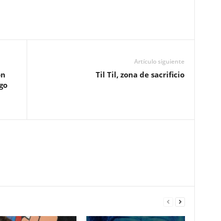
Artículo siguiente
ón
Til Til, zona de sacrificio
go