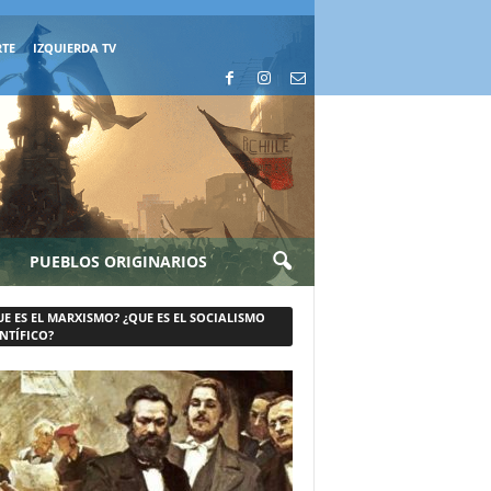
RTE
IZQUIERDA TV
PUEBLOS ORIGINARIOS
UE ES EL MARXISMO? ¿QUE ES EL SOCIALISMO
NTÍFICO?