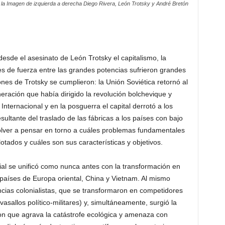
 la Imagen de izquierda a derecha Diego Rivera, León Trotsky y André Bretón
 desde el asesinato de León Trotsky el capitalismo, la
nes de fuerza entre las grandes potencias sufrieron grandes
ones de Trotsky se cumplieron: la Unión Soviética retornó al
neración que había dirigido la revolución bolchevique y
ª Internacional y en la posguerra el capital derrotó a los
ultante del traslado de las fábricas a los países con bajo
olver a pensar en torno a cuáles problemas fundamentales
tados y cuáles son sus características y objetivos.
ial se unificó como nunca antes con la transformación en
s países de Europa oriental, China y Vietnam. Al mismo
cias colonialistas, que se transformaron en competidores
sallos político-militares) y, simultáneamente, surgió la
ton que agrava la catástrofe ecológica y amenaza con