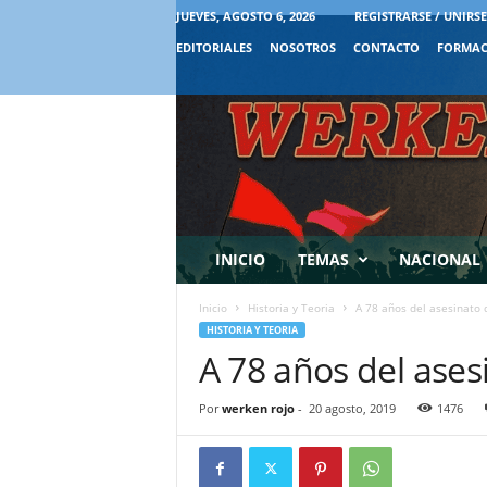
JUEVES, AGOSTO 6, 2026
REGISTRARSE / UNIRSE
EDITORIALES
NOSOTROS
CONTACTO
FORMAC
INICIO
TEMAS
NACIONAL
Inicio
Historia y Teoria
A 78 años del asesinato 
HISTORIA Y TEORIA
A 78 años del ases
Por
werken rojo
-
20 agosto, 2019
1476