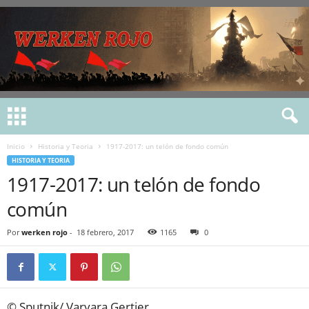
Inicio
Historia y Teoria
1917-2017: un telón de fondo común
HISTORIA Y TEORIA
1917-2017: un telón de fondo
común
Por
werken rojo
-
18 febrero, 2017
1165
0
© Sputnik/ Varvara Gertier