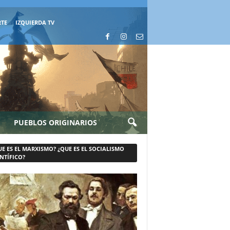
RTE
IZQUIERDA TV
PUEBLOS ORIGINARIOS
UE ES EL MARXISMO? ¿QUE ES EL SOCIALISMO
NTÍFICO?