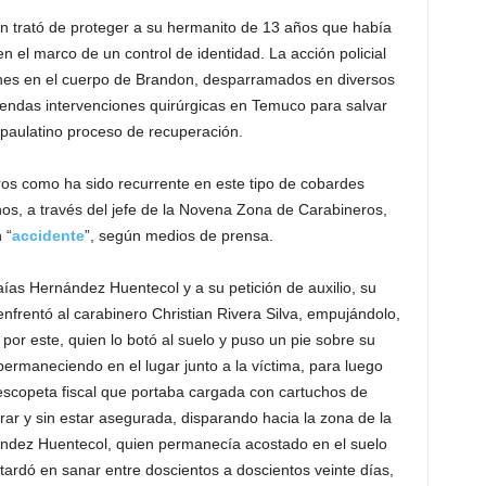
n trató de proteger a su hermanito de 13 años que había
en el marco de un control de identidad. La acción policial
ones en el cuerpo de Brandon, desparramados en diversos
 sendas intervenciones quirúrgicas en Temuco para salvar
 paulatino proceso de recuperación.
eros como ha sido recurrente en este tipo de cobardes
s, a través del jefe de la Novena Zona de Carabineros,
 “
accidente
”, según medios de prensa.
Isaías Hernández Huentecol y a su petición de auxilio, su
rentó al carabinero Christian Rivera Silva, empujándolo,
 por este, quien lo botó al suelo y puso un pie sobre su
 permaneciendo en el lugar junto a la víctima, para luego
 escopeta fiscal que portaba cargada con cartuchos de
ar y sin estar asegurada, disparando hacia la zona de la
ndez Huentecol, quien permanecía acostado en el suelo
ardó en sanar entre doscientos a doscientos veinte días,