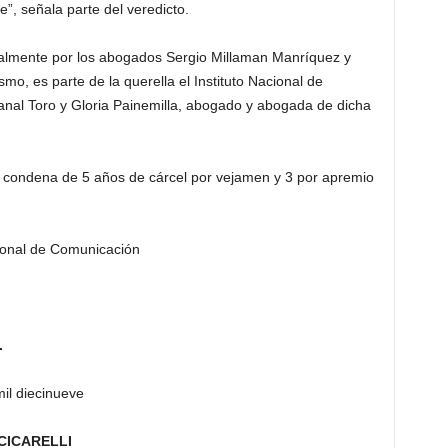
ve”, señala parte del veredicto.
ialmente por los abogados Sergio Millaman Manríquez y
mo, es parte de la querella el Instituto Nacional de
al Toro y Gloria Painemilla, abogado y abogada de dicha
a condena de 5 años de cárcel por vejamen y 3 por apremio
egional de Comunicación
.
il diecinueve
CICARELLI