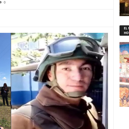
0
EL
HO