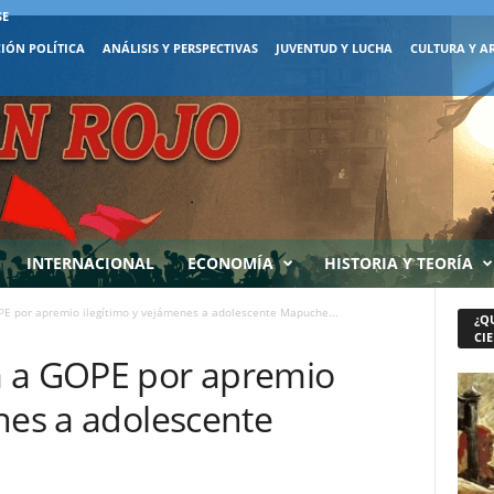
SE
IÓN POLÍTICA
ANÁLISIS Y PERSPECTIVAS
JUVENTUD Y LUCHA
CULTURA Y A
INTERNACIONAL
ECONOMÍA
HISTORIA Y TEORÍA
E por apremio ilegítimo y vejámenes a adolescente Mapuche...
¿Q
CIE
a a GOPE por apremio
nes a adolescente