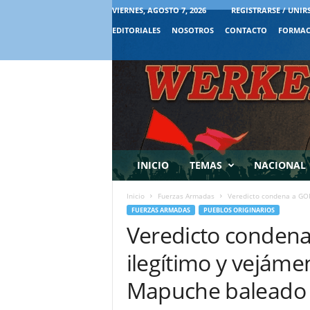
VIERNES, AGOSTO 7, 2026
REGISTRARSE / UNIR
EDITORIALES
NOSOTROS
CONTACTO
FORMAC
INICIO
TEMAS
NACIONAL
Inicio
Fuerzas Armadas
Veredicto condena a GOP
FUERZAS ARMADAS
PUEBLOS ORIGINARIOS
Veredicto conden
ilegítimo y vejáme
Mapuche baleado