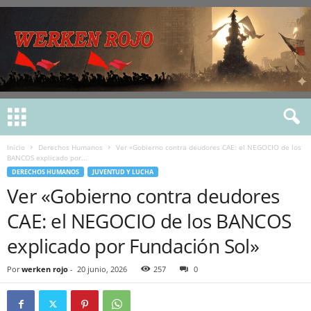
Inicio
Derechos Humanos
Ver «Gobierno contra deudores CAE: el NEGOCIO de los
BANCOS explicado por...
DERECHOS HUMANOS
JUVENTUD Y LUCHA
Ver «Gobierno contra deudores
CAE: el NEGOCIO de los BANCOS
explicado por Fundación Sol»
Por
werken rojo
-
20 junio, 2026
257
0