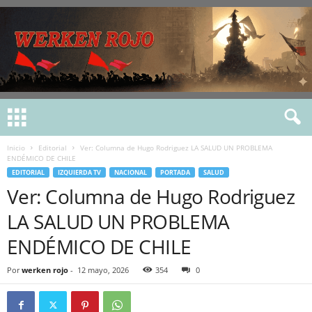
Inicio
Editorial
Ver: Columna de Hugo Rodriguez LA SALUD UN PROBLEMA
ENDÉMICO DE CHILE
EDITORIAL
IZQUIERDA TV
NACIONAL
PORTADA
SALUD
Ver: Columna de Hugo Rodriguez
LA SALUD UN PROBLEMA
ENDÉMICO DE CHILE
Por
werken rojo
-
12 mayo, 2026
354
0