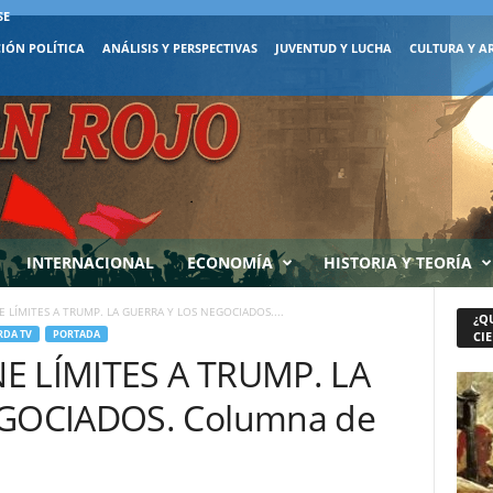
SE
IÓN POLÍTICA
ANÁLISIS Y PERSPECTIVAS
JUVENTUD Y LUCHA
CULTURA Y A
INTERNACIONAL
ECONOMÍA
HISTORIA Y TEORÍA
E LÍMITES A TRUMP. LA GUERRA Y LOS NEGOCIADOS....
¿Q
RDA TV
PORTADA
CIE
NE LÍMITES A TRUMP. LA
GOCIADOS. Columna de