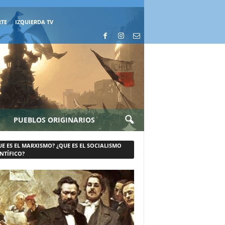
RTE
IZQUIERDA TV
PUEBLOS ORIGINARIOS
UE ES EL MARXISMO? ¿QUE ES EL SOCIALISMO
NTÍFICO?