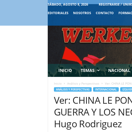
SÁBADO, AGOSTO 8, 2026
REGISTRARSE / UNIR
EDITORIALES
NOSOTROS
CONTACTO
FORMAC
INICIO
TEMAS
NACIONAL
Inicio
Análisis y Perspectivas
Ver: CHINA LE PON
ANÁLISIS Y PERSPECTIVAS
INTERNACIONAL
IZQUIE
Ver: CHINA LE PO
GUERRA Y LOS NE
Hugo Rodriguez