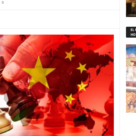
0
EL
HO