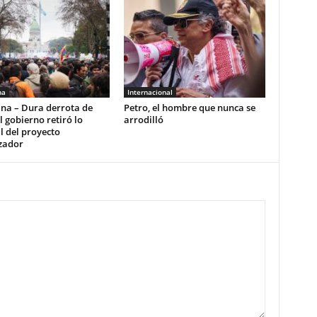
na
Internacional
ina – Dura derrota de
Petro, el hombre que nunca se
El gobierno retiró lo
arrodilló
l del proyecto
zador