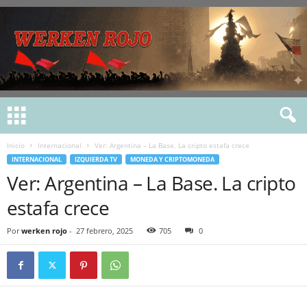
Inicio
Internacional
Ver: Argentina – La Base. La cripto estafa crece
INTERNACIONAL
IZQUIERDA TV
MONEDA Y CRIPTOMONEDA
Ver: Argentina – La Base. La cripto
estafa crece
Por
werken rojo
-
27 febrero, 2025
705
0