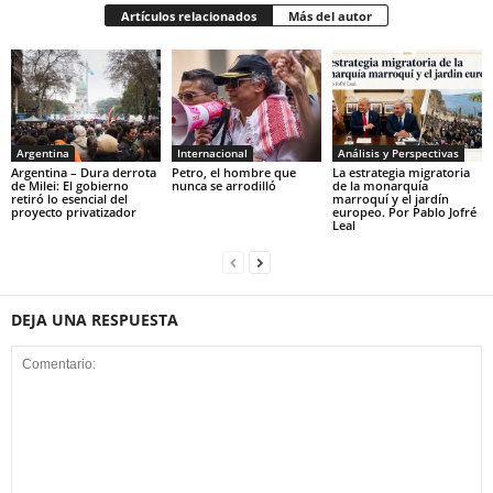
Artículos relacionados
Más del autor
Argentina
Internacional
Análisis y Perspectivas
Argentina – Dura derrota
Petro, el hombre que
La estrategia migratoria
de Milei: El gobierno
nunca se arrodilló
de la monarquía
retiró lo esencial del
marroquí y el jardín
proyecto privatizador
europeo. Por Pablo Jofré
Leal
DEJA UNA RESPUESTA