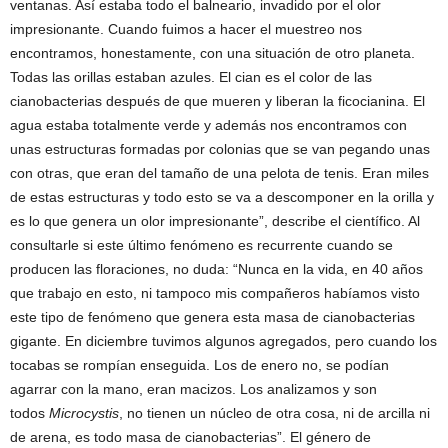
ventanas. Así estaba todo el balneario, invadido por el olor
impresionante. Cuando fuimos a hacer el muestreo nos
encontramos, honestamente, con una situación de otro planeta.
Todas las orillas estaban azules. El cian es el color de las
cianobacterias después de que mueren y liberan la ficocianina. El
agua estaba totalmente verde y además nos encontramos con
unas estructuras formadas por colonias que se van pegando unas
con otras, que eran del tamaño de una pelota de tenis. Eran miles
de estas estructuras y todo esto se va a descomponer en la orilla y
es lo que genera un olor impresionante”, describe el científico. Al
consultarle si este último fenómeno es recurrente cuando se
producen las floraciones, no duda: “Nunca en la vida, en 40 años
que trabajo en esto, ni tampoco mis compañeros habíamos visto
este tipo de fenómeno que genera esta masa de cianobacterias
gigante. En diciembre tuvimos algunos agregados, pero cuando los
tocabas se rompían enseguida. Los de enero no, se podían
agarrar con la mano, eran macizos. Los analizamos y son
todos
Microcystis
, no tienen un núcleo de otra cosa, ni de arcilla ni
de arena, es todo masa de cianobacterias”. El género de