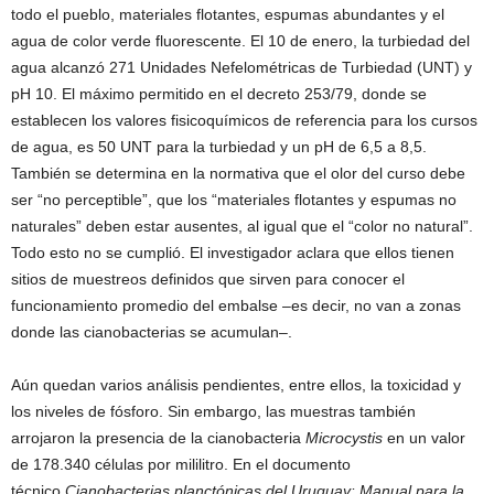
todo el pueblo, materiales flotantes, espumas abundantes y el
agua de color verde fluorescente. El 10 de enero, la turbiedad del
agua alcanzó 271 Unidades Nefelométricas de Turbiedad (UNT) y
pH 10. El máximo permitido en el decreto 253/79, donde se
establecen los valores fisicoquímicos de referencia para los cursos
de agua, es 50 UNT para la turbiedad y un pH de 6,5 a 8,5.
También se determina en la normativa que el olor del curso debe
ser “no perceptible”, que los “materiales flotantes y espumas no
naturales” deben estar ausentes, al igual que el “color no natural”.
Todo esto no se cumplió. El investigador aclara que ellos tienen
sitios de muestreos definidos que sirven para conocer el
funcionamiento promedio del embalse –es decir, no van a zonas
donde las cianobacterias se acumulan–.
Aún quedan varios análisis pendientes, entre ellos, la toxicidad y
los niveles de fósforo. Sin embargo, las muestras también
arrojaron la presencia de la cianobacteria
Microcystis
en un valor
de 178.340 células por mililitro. En el documento
técnico
Cianobacterias planctónicas del Uruguay: Manual para la