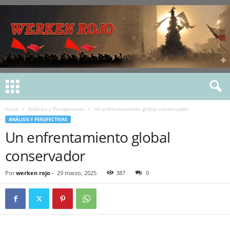
Inicio
Análisis y Perspectivas
Un enfrentamiento global conservador
ANÁLISIS Y PERSPECTIVAS
Un enfrentamiento global
conservador
Por
werken rojo
-
29 marzo, 2025
387
0