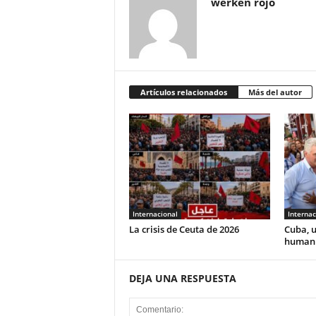
werken rojo
Artículos relacionados
Más del autor
Internacional
Internac
La crisis de Ceuta de 2026
Cuba, u
human
DEJA UNA RESPUESTA