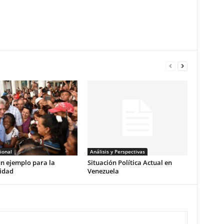
ional
Análisis y Perspectivas
n ejemplo para la
Situación Política Actual en
idad
Venezuela