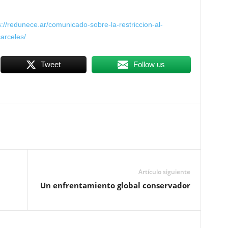
s://redunece.ar/comunicado-sobre-la-restriccion-al-
arceles/
Tweet
Follow us
Artículo siguiente
Un enfrentamiento global conservador