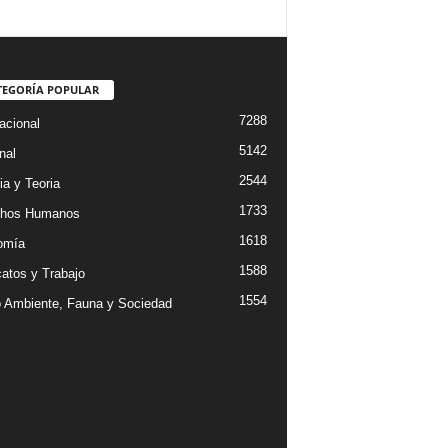
TEGORÍA POPULAR
7288
acional
5142
nal
2544
ia y Teoria
1733
chos Humanos
1618
omía
1588
catos y Trabajo
1554
 Ambiente, Fauna y Sociedad