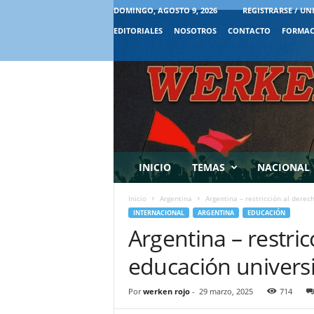
DOMINGO, AGOSTO 9, 2026
REGISTRARSE / UN
EDITORIALES
NOSOTROS
CONTACTO
FORMAC
INICIO
TEMAS
NACIONAL
Inicio
Argentina
Argentina – restricción al derec
INTERNACIONAL
ARGENTINA
EDUCACIÓN
Argentina – restric
educación universi
Por
werken rojo
-
29 marzo, 2025
714