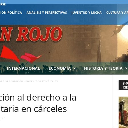
IRSE
IÓN POLÍTICA
ANÁLISIS Y PERSPECTIVAS
JUVENTUD Y LUCHA
CULTURA Y A
INTERNACIONAL
ECONOMÍA
HISTORIA Y TEORÍA
ho a la educación universitaria en cárceles
¿Q
CIE
ción al derecho a la
taria en cárceles
0