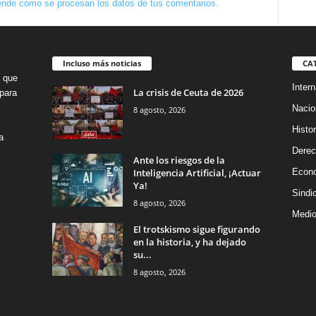
nde cómo se procesan los datos de tus comentarios.
Incluso más noticias
CA
o que
Intern
La crisis de Ceuta de 2026
para
Nacio
8 agosto, 2026
Histor
a
Dere
Ante los riesgos de la
Inteligencia Artificial, ¡Actuar
Econ
Ya!
Sindi
8 agosto, 2026
Medio
El trotskismo sigue figurando
en la historia, y ha dejado
su...
8 agosto, 2026