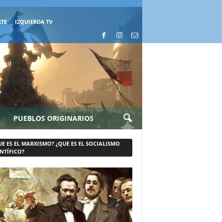
RTE
IZQUIERDA TV
PUEBLOS ORIGINARIOS
UE ES EL MARXISMO? ¿QUE ES EL SOCIALISMO
NTÍFICO?