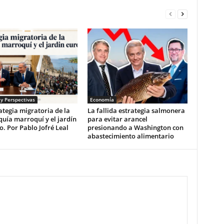
 y Perspectivas
Economía
ategia migratoria de la
La fallida estrategia salmonera
uía marroquí y el jardín
para evitar arancel
. Por Pablo Jofré Leal
presionando a Washington con
abastecimiento alimentario