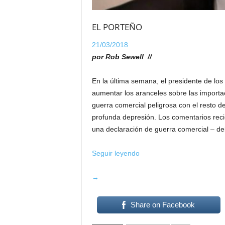
EL PORTEÑO
21/03/2018
por Rob Sewell //
En la última semana, el presidente de lo
aumentar los aranceles sobre las importa
guerra comercial peligrosa con el resto d
profunda depresión. Los comentarios rec
una declaración de guerra comercial – de
Seguir leyendo
Trump
→
amenaza
la
Share on Facebook
frágil