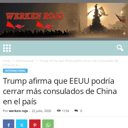
Inicio
Internacional
Trump afirma que EEUU podría cerrar más consulados de
China en el...
INTERNACIONAL
Trump afirma que EEUU podría
cerrar más consulados de China
en el país
Por
werken rojo
-
22 julio, 2020
1154
0