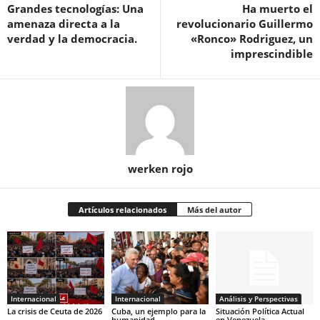
Grandes tecnologías: Una
Ha muerto el
amenaza directa a la
revolucionario Guillermo
verdad y la democracia.
«Ronco» Rodriguez, un
imprescindible
werken rojo
Artículos relacionados
Más del autor
Internacional
Internacional
Análisis y Perspectivas
La crisis de Ceuta de 2026
Cuba, un ejemplo para la
Situación Política Actual
humanidad
en Venezuela