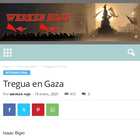
Inicio
Internacional
Tregua en Gaza
INTERNACIONAL
Tregua en Gaza
Por
werken rojo
-
19 enero, 2025
415
0
Isaac Bigio