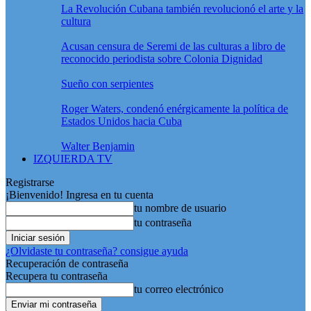
La Revolución Cubana también revolucionó el arte y la
cultura
Acusan censura de Seremi de las culturas a libro de
reconocido periodista sobre Colonia Dignidad
Sueño con serpientes
Roger Waters, condenó enérgicamente la política de
Estados Unidos hacia Cuba
Walter Benjamin
IZQUIERDA TV
Registrarse
¡Bienvenido! Ingresa en tu cuenta
tu nombre de usuario
tu contraseña
¿Olvidaste tu contraseña? consigue ayuda
Recuperación de contraseña
Recupera tu contraseña
tu correo electrónico