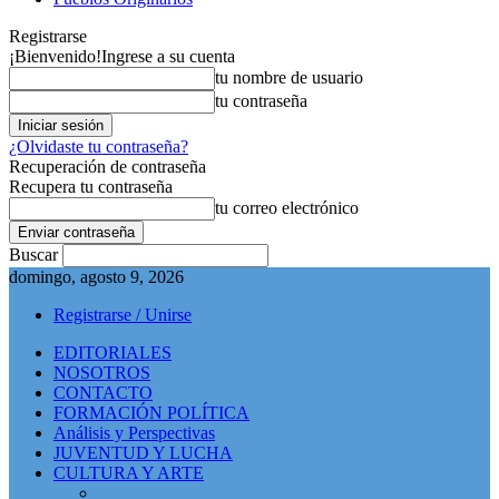
Registrarse
¡Bienvenido!
Ingrese a su cuenta
tu nombre de usuario
tu contraseña
¿Olvidaste tu contraseña?
Recuperación de contraseña
Recupera tu contraseña
tu correo electrónico
Buscar
domingo, agosto 9, 2026
Registrarse / Unirse
EDITORIALES
NOSOTROS
CONTACTO
FORMACIÓN POLÍTICA
Análisis y Perspectivas
JUVENTUD Y LUCHA
CULTURA Y ARTE