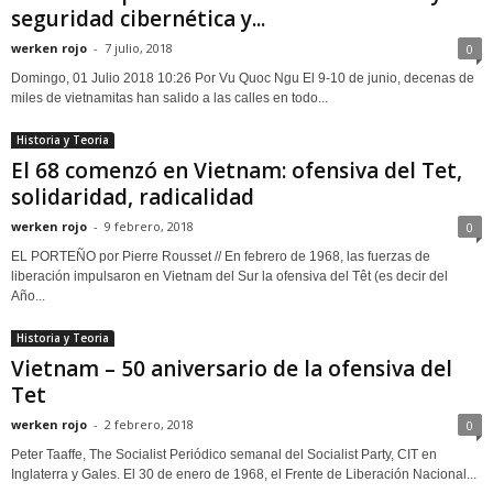
seguridad cibernética y...
werken rojo
-
7 julio, 2018
0
Domingo, 01 Julio 2018 10:26 Por Vu Quoc Ngu El 9-10 de junio, decenas de
miles de vietnamitas han salido a las calles en todo...
Historia y Teoria
El 68 comenzó en Vietnam: ofensiva del Tet,
solidaridad, radicalidad
werken rojo
-
9 febrero, 2018
0
EL PORTEÑO por Pierre Rousset // En febrero de 1968, las fuerzas de
liberación impulsaron en Vietnam del Sur la ofensiva del Têt (es decir del
Año...
Historia y Teoria
Vietnam – 50 aniversario de la ofensiva del
Tet
werken rojo
-
2 febrero, 2018
0
Peter Taaffe, The Socialist Periódico semanal del Socialist Party, CIT en
Inglaterra y Gales. El 30 de enero de 1968, el Frente de Liberación Nacional...