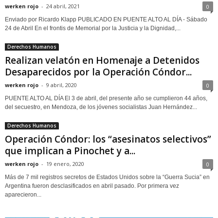
werken rojo
-
24 abril, 2021
0
Enviado por Ricardo Klapp PUBLICADO EN PUENTE ALTO AL DÍA - Sábado
24 de Abril En el frontis de Memorial por la Justicia y la Dignidad,...
Derechos Humanos
Realizan velatón en Homenaje a Detenidos
Desaparecidos por la Operación Cóndor...
werken rojo
-
9 abril, 2020
0
PUENTE ALTO AL DÍA El 3 de abril, del presente año se cumplieron 44 años,
del secuestro, en Mendoza, de los jóvenes socialistas Juan Hernández...
Derechos Humanos
Operación Cóndor: los “asesinatos selectivos”
que implican a Pinochet y a...
werken rojo
-
19 enero, 2020
0
Más de 7 mil registros secretos de Estados Unidos sobre la “Guerra Sucia” en
Argentina fueron desclasificados en abril pasado. Por primera vez
aparecieron...