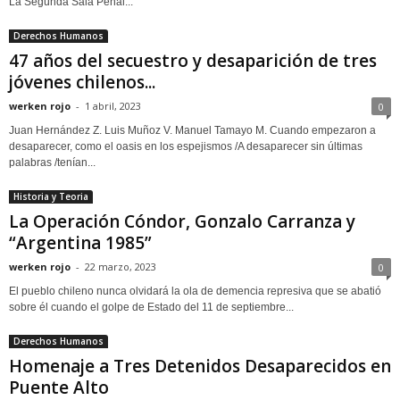
La Segunda Sala Penal...
Derechos Humanos
47 años del secuestro y desaparición de tres
jóvenes chilenos...
werken rojo
-
1 abril, 2023
0
Juan Hernández Z. Luis Muñoz V. Manuel Tamayo M. Cuando empezaron a
desaparecer, como el oasis en los espejismos /A desaparecer sin últimas
palabras /tenían...
Historia y Teoria
La Operación Cóndor, Gonzalo Carranza y
“Argentina 1985”
werken rojo
-
22 marzo, 2023
0
El pueblo chileno nunca olvidará la ola de demencia represiva que se abatió
sobre él cuando el golpe de Estado del 11 de septiembre...
Derechos Humanos
Homenaje a Tres Detenidos Desaparecidos en
Puente Alto