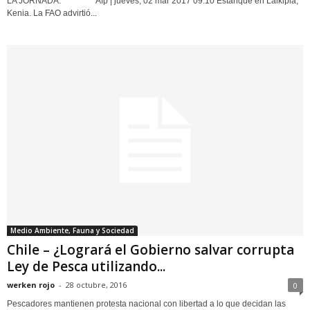
LA JORNADA. Afp | jueves, 02 mar 2017 09:10 Estanque en Laikipia,
Kenia. La FAO advirtió...
Medio Ambiente, Fauna y Sociedad
Chile – ¿Logrará el Gobierno salvar corrupta
Ley de Pesca utilizando...
werken rojo
-
28 octubre, 2016
0
Pescadores mantienen protesta nacional con libertad a lo que decidan las