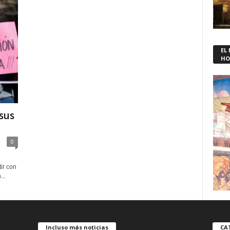
EL
HO
sus
0
ir con
..
Incluso más noticias
CA