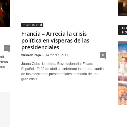
Internacional
EL
Francia – Arrecia la crisis
HO
política en vísperas de las
presidenciales
0
werken rojo
-
14 marzo, 2017
0
ril
tirán
Juana Cobo. Izquierda Revolucionaria, Estado
al...
Español. El 23 de abril se celebrará la primera vuelta
de las elecciones presidenciales en medio de una
gran crisis...