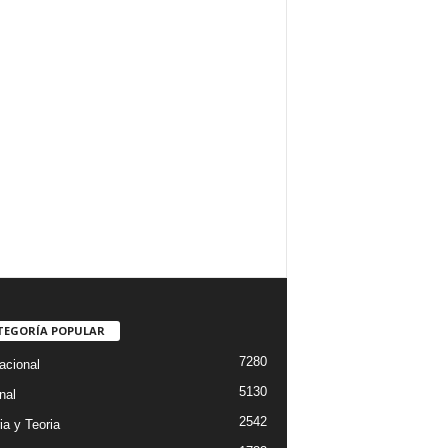
TEGORÍA POPULAR
7280
acional
5130
nal
2542
ia y Teoria