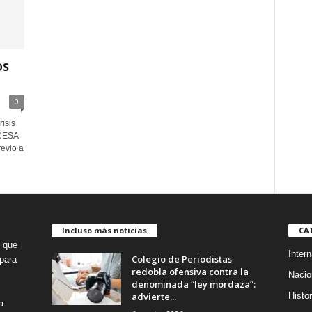
os
0
isis
CESA
revio a
Incluso más noticias
CA
o que
Intern
Colegio de Periodistas
para
redobla ofensiva contra la
Nacio
denominada “ley mordaza”:
advierte...
Histor
a