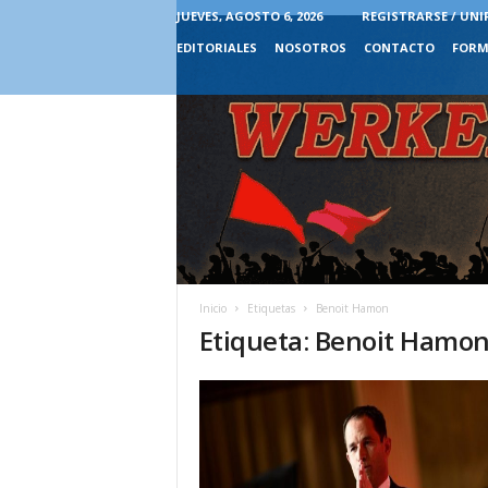
JUEVES, AGOSTO 6, 2026
REGISTRARSE / UNI
EDITORIALES
NOSOTROS
CONTACTO
FORM
Inicio
Etiquetas
Benoit Hamon
Etiqueta: Benoit Hamo