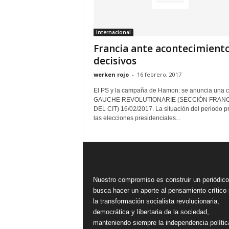
Internacional
Francia ante acontecimient
decisivos
werken rojo
-
16 febrero, 2017
El PS y la campaña de Hamon: se anuncia una cr
GAUCHE REVOLUTIONARIE (SECCIÓN FRAN
DEL CIT) 16/02/2017. La situación del periodo p
las elecciones presidenciales...
Nuestro compromiso es construir un periódic
busca hacer un aporte al pensamiento crítico 
la transformación socialista revolucionaria,
democrática y libertaria de la sociedad,
manteniendo siempre la independencia polític