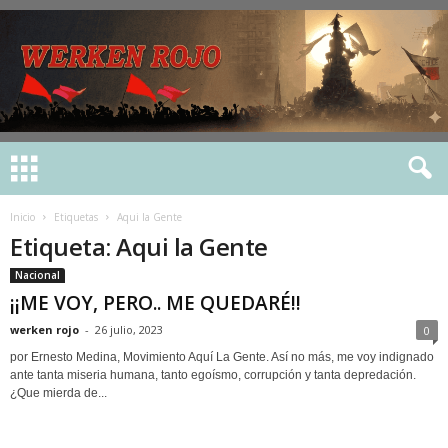
Inicio
Etiquetas
Aqui la Gente
Etiqueta: Aqui la Gente
Nacional
¡¡ME VOY, PERO.. ME QUEDARÉ!!
werken rojo
-
26 julio, 2023
0
por Ernesto Medina, Movimiento Aquí La Gente. Así no más, me voy indignado
ante tanta miseria humana, tanto egoísmo, corrupción y tanta depredación.
¿Que mierda de...