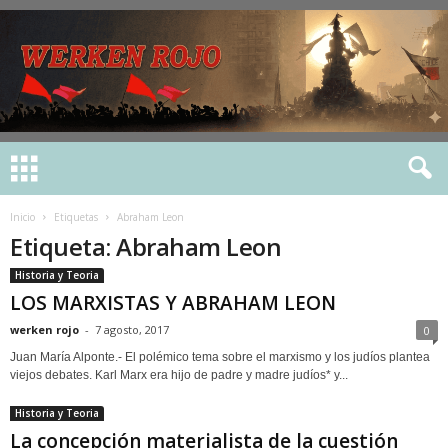
Inicio
Etiquetas
Abraham Leon
Etiqueta: Abraham Leon
Historia y Teoria
LOS MARXISTAS Y ABRAHAM LEON
werken rojo
-
7 agosto, 2017
0
Juan María Alponte.- El polémico tema sobre el marxismo y los judíos plantea
viejos debates. Karl Marx era hijo de padre y madre judíos* y...
Historia y Teoria
La concepción materialista de la cuestión