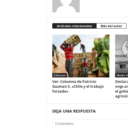
Artículos relacionados
Más del autor
Editorial
Medio A
Ver: Columna de Patricio
Declar
Guzman S. «Chile y el trabajo
ongs a
forzado»
el gobi
agrícol
DEJA UNA RESPUESTA