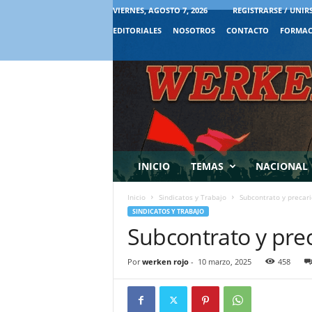
VIERNES, AGOSTO 7, 2026
REGISTRARSE / UNIR
EDITORIALES
NOSOTROS
CONTACTO
FORMAC
INICIO
TEMAS
NACIONAL
Inicio
Sindicatos y Trabajo
Subcontrato y precari
SINDICATOS Y TRABAJO
Subcontrato y pre
Por
werken rojo
-
10 marzo, 2025
458