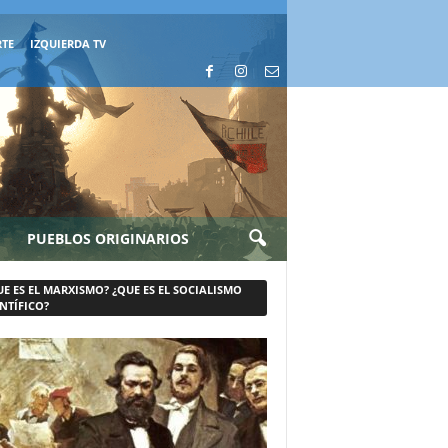
RTE
IZQUIERDA TV
PUEBLOS ORIGINARIOS
UE ES EL MARXISMO? ¿QUE ES EL SOCIALISMO
NTÍFICO?