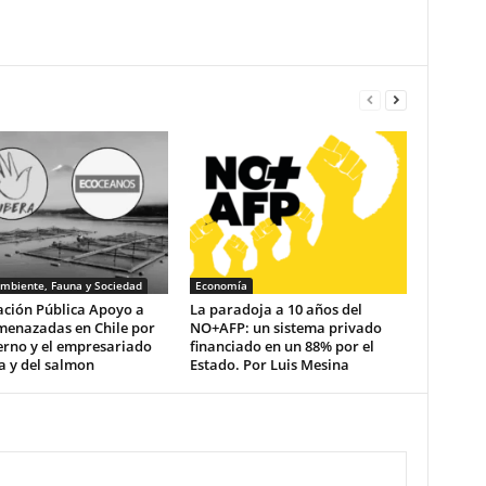
mbiente, Fauna y Sociedad
Economía
ación Pública Apoyo a
La paradoja a 10 años del
menazadas en Chile por
NO+AFP: un sistema privado
erno y el empresariado
financiado en un 88% por el
a y del salmon
Estado. Por Luis Mesina