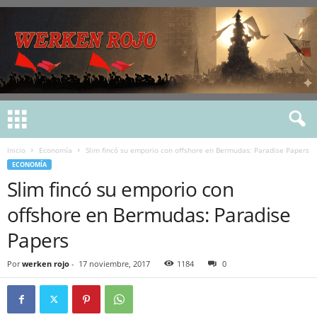
Inicio
Economía
Slim fincó su emporio con offshore en Bermudas: Paradise Papers
ECONOMÍA
Slim fincó su emporio con
offshore en Bermudas: Paradise
Papers
Por
werken rojo
-
17 noviembre, 2017
1184
0