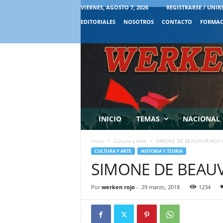
VIERNES, AGOSTO 7, 2026
REGISTRARSE / UNIR
EDITORIALES
NOSOTROS
CONTACTO
FORMAC
INICIO
TEMAS
NACIONAL
Inicio
Cultura y Arte
SIMONE DE BEAUVOIR HOY
CULTURA Y ARTE
HISTORIA Y TEORIA
SIMONE DE BEAU
Por
werken rojo
-
29 marzo, 2018
1234