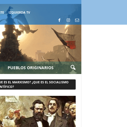
RTE
IZQUIERDA TV
PUEBLOS ORIGINARIOS
UE ES EL MARXISMO? ¿QUE ES EL SOCIALISMO
NTÍFICO?