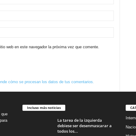
sitio web en este navegador la próxima vez que comente.
nde cómo se procesan los datos de tus comentarios.
Incluso más noticias
CA
o que
Intern
La tarea de la izquierda
para
debiese ser desenmascarar a
Nacio
todos los...