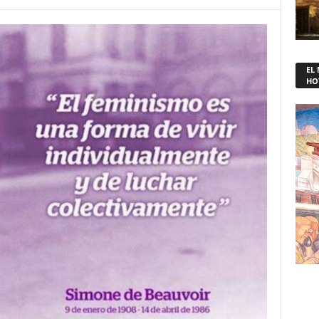
EL
HO