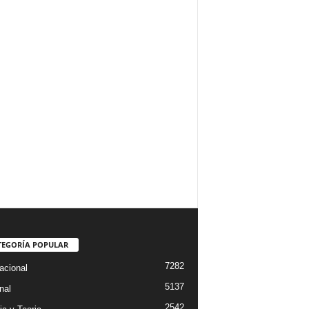
TEGORÍA POPULAR
7282
acional
5137
nal
2542