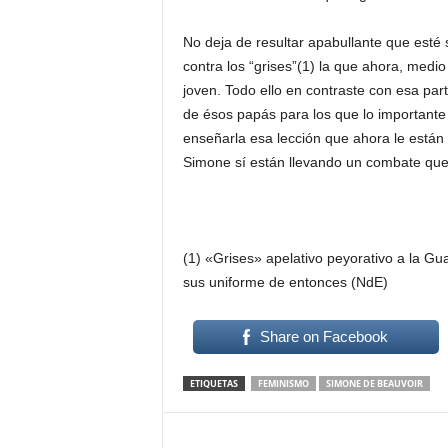
No deja de resultar apabullante que esté s
contra los “grises”(1) la que ahora, medi
joven. Todo ello en contraste con esa pa
de ésos papás para los que lo importante er
enseñarla esa lección que ahora le están 
Simone sí están llevando un combate que el
(1) «Grises» apelativo peyorativo a la Gua
sus uniforme de entonces (NdE)
Share on Facebook
ETIQUETAS
FEMINISMO
SIMONE DE BEAUVOIR