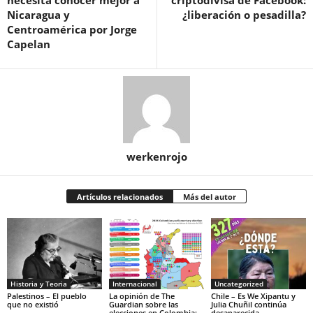
necesita conocer mejor a
criptodivisa de Facebook:
Nicaragua y
¿liberación o pesadilla?
Centroamérica por Jorge
Capelan
werkenrojo
Artículos relacionados
Más del autor
Historia y Teoria
Internacional
Uncategorized
Palestinos – El pueblo
La opinión de The
Chile – Es We Xipantu y
que no existió
Guardian sobre las
Julia Chuñil continúa
elecciones en Colombia:
desaparecida