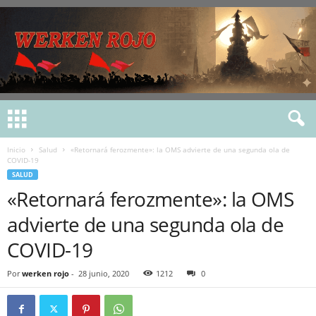
Inicio
Salud
«Retornará ferozmente»: la OMS advierte de una segunda ola de
COVID-19
SALUD
«Retornará ferozmente»: la OMS
advierte de una segunda ola de
COVID-19
Por
werken rojo
-
28 junio, 2020
1212
0