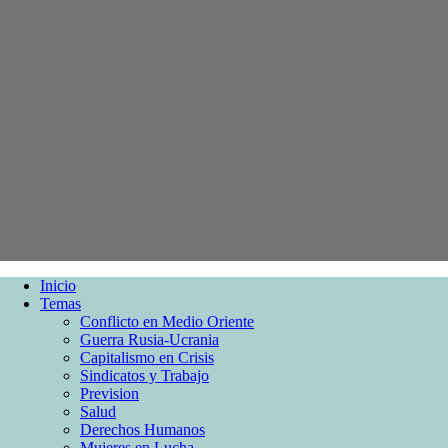
Inicio
Temas
Conflicto en Medio Oriente
Guerra Rusia-Ucrania
Capitalismo en Crisis
Sindicatos y Trabajo
Prevision
Salud
Derechos Humanos
Mujeres en Lucha