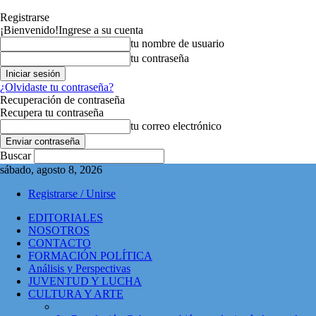
Registrarse
¡Bienvenido!
Ingrese a su cuenta
tu nombre de usuario
tu contraseña
¿Olvidaste tu contraseña?
Recuperación de contraseña
Recupera tu contraseña
tu correo electrónico
Buscar
sábado, agosto 8, 2026
Registrarse / Unirse
EDITORIALES
NOSOTROS
CONTACTO
FORMACIÓN POLÍTICA
Análisis y Perspectivas
JUVENTUD Y LUCHA
CULTURA Y ARTE