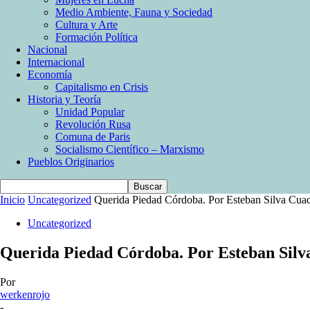
Medio Ambiente, Fauna y Sociedad
Cultura y Arte
Formación Política
Nacional
Internacional
Economía
Capitalismo en Crisis
Historia y Teoría
Unidad Popular
Revolución Rusa
Comuna de Paris
Socialismo Científico – Marxismo
Pueblos Originarios
Inicio
Uncategorized
Querida Piedad Córdoba. Por Esteban Silva Cua
Uncategorized
Querida Piedad Córdoba. Por Esteban Sil
Por
werkenrojo
-