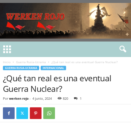
Inicio
Guerra Rusia-Ucrania
¿Qué tan real es una eventual Guerra Nuclear?
GUERRA RUSIA-UCRANIA
INTERNACIONAL
¿Qué tan real es una eventual
Guerra Nuclear?
Por
werken rojo
-
4 junio, 2024
820
1