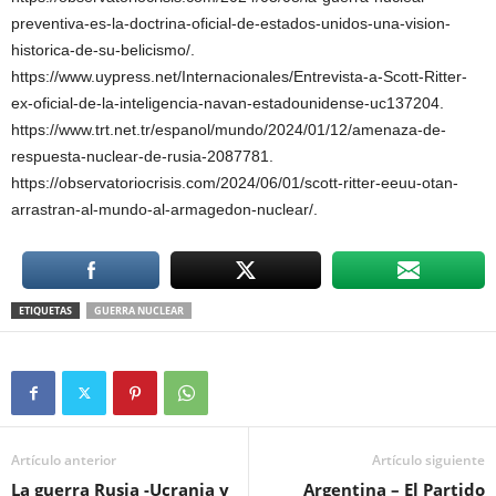
preventiva-es-la-doctrina-oficial-de-estados-unidos-una-vision-
historica-de-su-belicismo/.
https://www.uypress.net/Internacionales/Entrevista-a-Scott-Ritter-
ex-oficial-de-la-inteligencia-navan-estadounidense-uc137204.
https://www.trt.net.tr/espanol/mundo/2024/01/12/amenaza-de-
respuesta-nuclear-de-rusia-2087781.
https://observatoriocrisis.com/2024/06/01/scott-ritter-eeuu-otan-
arrastran-al-mundo-al-armagedon-nuclear/.
ETIQUETAS
GUERRA NUCLEAR
Artículo anterior
Artículo siguiente
La guerra Rusia -Ucrania y
Argentina – El Partido