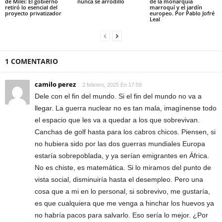
de Milei: El gobierno
nunca se arrodilló
de la monarquía
retiró lo esencial del
marroquí y el jardín
proyecto privatizador
europeo. Por Pablo Jofré
Leal
1 COMENTARIO
camilo perez
2 febrero, 2025 En 17:59
Dele con el fin del mundo. Si el fin del mundo no va a
llegar. La guerra nuclear no es tan mala, imagínense todo
el espacio que les va a quedar a los que sobrevivan.
Canchas de golf hasta para los cabros chicos. Piensen, si
no hubiera sido por las dos guerras mundiales Europa
estaría sobrepoblada, y ya serían emigrantes en África.
No es chiste, es matemática. Si lo miramos del punto de
vista social, disminuiría hasta el desempleo. Pero una
cosa que a mi en lo personal, si sobrevivo, me gustaría,
es que cualquiera que me venga a hinchar los huevos ya
no habría pacos para salvarlo. Eso sería lo mejor. ¿Por