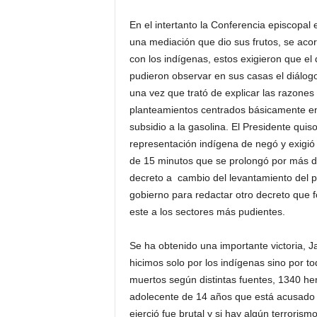
En el intertanto la Conferencia episcopal 
una mediación que dio sus frutos, se aco
con los indígenas, estos exigieron que el
pudieron observar en sus casas el diálogo 
una vez que trató de explicar las razones
planteamientos centrados básicamente en 
subsidio a la gasolina. El Presidente qui
representación indígena de negó y exigió
de 15 minutos que se prolongó por más de
decreto a cambio del levantamiento del 
gobierno para redactar otro decreto que f
este a los sectores más pudientes.
Se ha obtenido una importante victoria, J
hicimos solo por los indígenas sino por to
muertos según distintas fuentes, 1340 he
adolecente de 14 años que está acusado 
ejerció fue brutal y si hay algún terrori