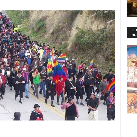
EL
HO