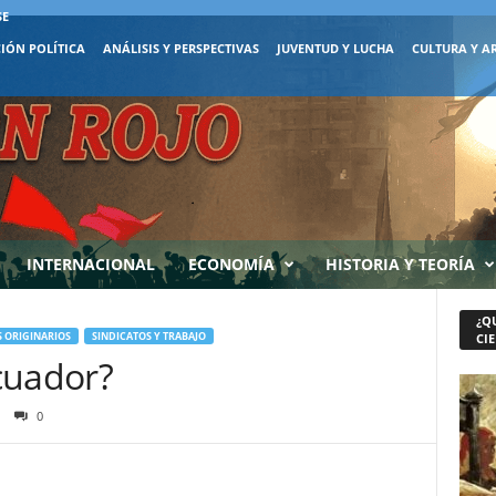
SE
IÓN POLÍTICA
ANÁLISIS Y PERSPECTIVAS
JUVENTUD Y LUCHA
CULTURA Y A
INTERNACIONAL
ECONOMÍA
HISTORIA Y TEORÍA
¿Q
 ORIGINARIOS
SINDICATOS Y TRABAJO
CIE
cuador?
0