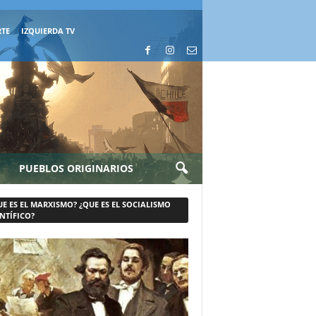
RTE
IZQUIERDA TV
PUEBLOS ORIGINARIOS
UE ES EL MARXISMO? ¿QUE ES EL SOCIALISMO
NTÍFICO?