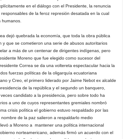
plícitamente en el diálogo con el Presidente, la renuncia
 responsables de la feroz represión desatada en la cual
os humanos.
rea dejó quebrada la economía, que toda la obra pública
n y que se cometieron una serie de abusos autoritarios
elar a más de un centenar de dirigentes indígenas, pero
 Presidente Moreno que fue elegido como sucesor del
esidente Correa se da una voltereta espectacular hacia la
dos fuerzas políticas de la oligarquía ecuatoriana
tiano y Creo, el primero liderado por Jaime Nebot ex alcalde
presidencia de la república y el segundo un banquero,
veces candidato a la presidencia, pero sobre todo ha
arios a uno de cuyos representantes gremiales nombró
ma crisis política el gobierno estuvo respaldado por las
n nombre de la paz salieron a respaldarlo medio
llevó a Moreno a mantener una política internacional
l gobierno norteamericano, además firmó un acuerdo con el