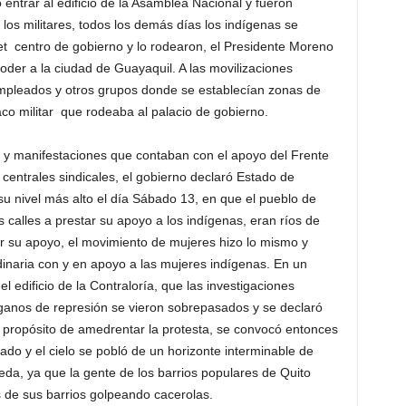
ó entrar al edificio de la Asamblea Nacional y fueron
 los militares, todos los demás días los indígenas se
et centro de gobierno y lo rodearon, el Presidente Moreno
poder a la ciudad de Guayaquil. A las movilizaciones
mpleados y otros grupos donde se establecían zonas de
aco militar que rodeaba al palacio de gobierno.
s y manifestaciones que contaban con el apoyo del Frente
 centrales sindicales, el gobierno declaró Estado de
su nivel más alto el día Sábado 13, en que el pueblo de
 calles a prestar su apoyo a los indígenas, eran ríos de
r su apoyo, el movimiento de mujeres hizo lo mismo y
dinaria con y en apoyo a las mujeres indígenas. En un
l edificio de la Contraloría, que las investigaciones
rganos de represión se vieron sobrepasados y se declaró
l propósito de amedrentar la protesta, se convocó entonces
do y el cielo se pobló de un horizonte interminable de
eda, ya que la gente de los barrios populares de Quito
s de sus barrios golpeando cacerolas.