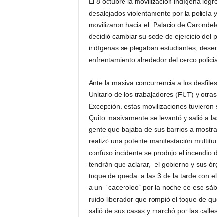
El 8 octubre la movilización indígena logr
desalojados violentamente por la policía y
movilizaron hacia el Palacio de Carondel
decidió cambiar su sede de ejercicio del 
indígenas se plegaban estudiantes, dese
enfrentamiento alrededor del cerco polici
Ante la masiva concurrencia a los desfile
Unitario de los trabajadores (FUT) y otras
Excepción, estas movilizaciones tuvieron 
Quito masivamente se levantó y salió a las
gente que bajaba de sus barrios a mostra
realizó una potente manifestación multitu
confuso incidente se produjo el incendio de
tendrán que aclarar, el gobierno y sus ó
toque de queda a las 3 de la tarde con e
a un “caceroleo” por la noche de ese sába
ruido liberador que rompió el toque de qu
salió de sus casas y marchó por las calle