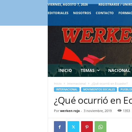
VIERNES, AGOSTO 7, 2026
REGISTRARSE / UNIR
EDITORIALES
NOSOTROS
CONTACTO
FORMAC
INICIO
TEMAS
NACIONAL
Inicio
Internacional
¿Qué ocurrió en Ecuador?
INTERNACIONAL
MOVIMIENTOS SOCIALES
PUEBLOS
¿Qué ocurrió en E
Por
werken rojo
-
3 noviembre, 2019
1353