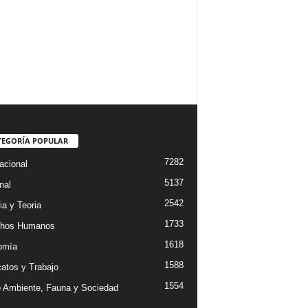
TEGORÍA POPULAR
7282
acional
5137
nal
2542
ia y Teoria
1733
chos Humanos
1618
omía
1588
catos y Trabajo
1554
 Ambiente, Fauna y Sociedad