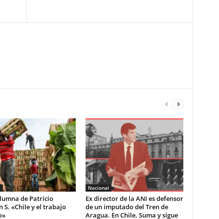
l
Nacional
lumna de Patricio
Ex director de la ANI es defensor
S. «Chile y el trabajo
de un imputado del Tren de
o»
Aragua. En Chile. Suma y sigue