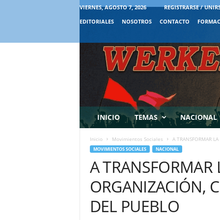
VIERNES, AGOSTO 7, 2026
REGISTRARSE / UNIR
EDITORIALES
NOSOTROS
CONTACTO
FORMAC
INICIO
TEMAS
NACIONAL
Inicio
Movimientos Sociales
A TRANSFORMAR LA 
MOVIMIENTOS SOCIALES
NACIONAL
A TRANSFORMAR 
ORGANIZACIÓN, C
DEL PUEBLO