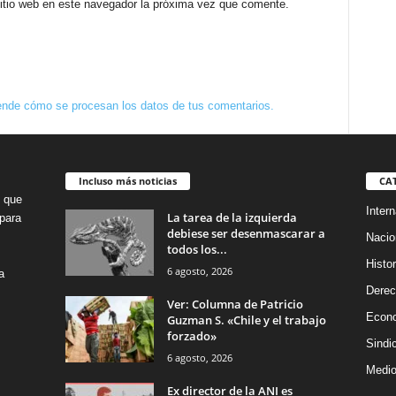
sitio web en este navegador la próxima vez que comente.
nde cómo se procesan los datos de tus comentarios.
Incluso más noticias
CA
o que
Intern
La tarea de la izquierda
para
debiese ser desenmascarar a
Nacio
todos los...
Histor
6 agosto, 2026
a
Dere
Ver: Columna de Patricio
Econ
Guzman S. «Chile y el trabajo
forzado»
Sindi
6 agosto, 2026
Medio
Ex director de la ANI es