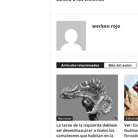
werken rojo
Artículos relacionados
Más del autor
Nacional
Editoria
La tarea de la izquierda debiese
Ver: Co
ser desenmascarar a todos los
Guzman 
camaleones que habitan en la
forzad