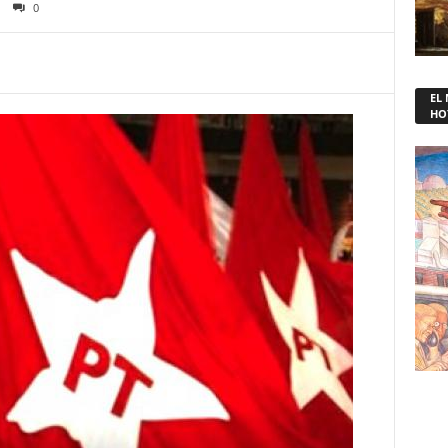
0
EL
HO