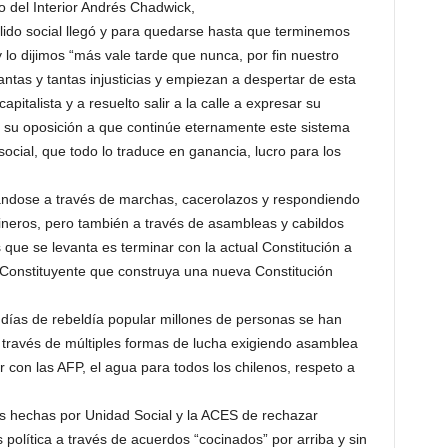
o del Interior Andrés Chadwick,
lido social llegó y para quedarse hasta que terminemos
 lo dijimos “más vale tarde que nunca, por fin nuestro
antas y tantas injusticias y empiezan a despertar de esta
apitalista y a resuelto salir a la calle a expresar su
, su oposición a que continúe eternamente este sistema
social, que todo lo traduce en ganancia, lucro para los
tándose a través de marchas, cacerolazos y respondiendo
bineros, pero también a través de asambleas y cabildos
 que se levanta es terminar con la actual Constitución a
 Constituyente que construya una nueva Constitución
 días de rebeldía popular millones de personas se han
a través de múltiples formas de lucha exigiendo asamblea
ar con las AFP, el agua para todos los chilenos, respeto a
as hechas por Unidad Social y la ACES de rechazar
is política a través de acuerdos “cocinados” por arriba y sin