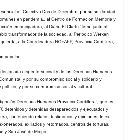
sencial al: Colectivo Dos de Diciembre, por su solidaridad
s comunes en pandemia., al Centro de Formación Memoria y
acción emancipadora, al Diario El Clarín “firme junto al
ueblo transformador de la sociedad, al Periódico Werken
zquierda, a la Coordinadora NO+AFP, Provincia Cordillera,
ón popular.
, destacada dirigente Vecinal y de los Derechos Humanos.
 Comunista, y por su compromiso social y solidario y
político, y por su compromiso social y cultural.
stigación Derechos Humanos Provincia Cordillera”, que es
70 detenidos y detenidas desaparecidos y ejecutados y
llera, conteniendo relatos, testimonios y opiniones de ex
exonerados, exiliados y retornados, centros de torturas,
ue y San José de Maipo.