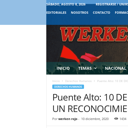
SÁBADO, AGOSTO 8, 2026
REGISTRARSE / UNIR
EDITORIALES
NOSOTROS
CONTACTO
FORMAC
INICIO
TEMAS
NACIONAL
Inicio
Derechos Humanos
Puente Alto: 10 DE 
DERECHOS HUMANOS
Puente Alto: 10 
UN RECONOCIMIE
Por
werken rojo
-
10 diciembre, 2020
1434