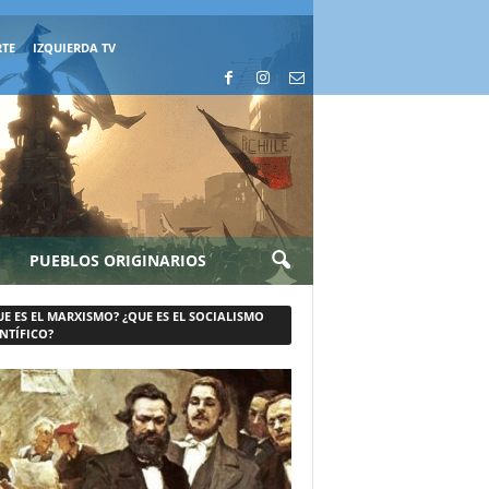
RTE
IZQUIERDA TV
PUEBLOS ORIGINARIOS
UE ES EL MARXISMO? ¿QUE ES EL SOCIALISMO
NTÍFICO?