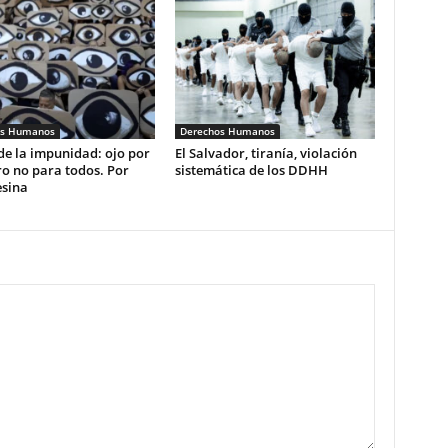
os Humanos
Derechos Humanos
de la impunidad: ojo por
El Salvador, tiranía, violación
ro no para todos. Por
sistemática de los DDHH
esina