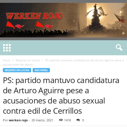
Inicio
Mujeres en Lucha
PS: partido mantuvo candidatura de Arturo Aguirre pese a
acusaciones de abuso...
MUJERES EN LUCHA
NACIONAL
PS: partido mantuvo candidatura
de Arturo Aguirre pese a
acusaciones de abuso sexual
contra edil de Cerrillos
Por
werken rojo
-
20 marzo, 2021
1418
0