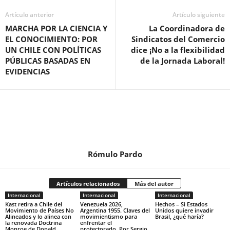
Artículo anterior
Artículo siguiente
MARCHA POR LA CIENCIA Y
La Coordinadora de
EL CONOCIMIENTO: POR
Sindicatos del Comercio
UN CHILE CON POLÍTICAS
dice ¡No a la flexibilidad
PÚBLICAS BASADAS EN
de la Jornada Laboral!
EVIDENCIAS
Rómulo Pardo
Artículos relacionados
Más del autor
Internacional
Internacional
Internacional
Kast retira a Chile del
Venezuela 2026,
Hechos – Si Estados
Movimiento de Países No
Argentina 1955. Claves del
Unidos quiere invadir
Alineados y lo alinea con
movimientismo para
Brasil, ¿qué haría?
la renovada Doctrina
enfrentar el
Monroe de Donald
protectorado. Por Sergio