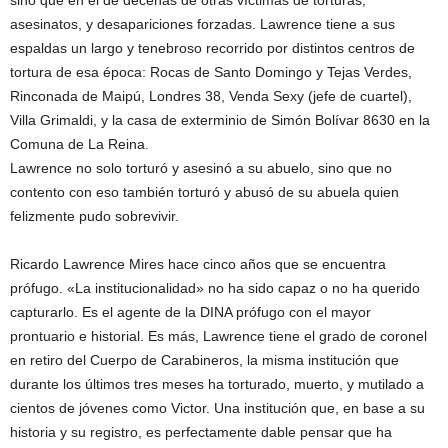
sino que en el de decenas de otras víctimas de torturas,
asesinatos, y desapariciones forzadas. Lawrence tiene a sus
espaldas un largo y tenebroso recorrido por distintos centros de
tortura de esa época: Rocas de Santo Domingo y Tejas Verdes,
Rinconada de Maipú, Londres 38, Venda Sexy (jefe de cuartel),
Villa Grimaldi, y la casa de exterminio de Simón Bolívar 8630 en la
Comuna de La Reina.
Lawrence no solo torturó y asesinó a su abuelo, sino que no
contento con eso también torturó y abusó de su abuela quien
felizmente pudo sobrevivir.
Ricardo Lawrence Mires hace cinco años que se encuentra
prófugo. «La institucionalidad» no ha sido capaz o no ha querido
capturarlo. Es el agente de la DINA prófugo con el mayor
prontuario e historial. Es más, Lawrence tiene el grado de coronel
en retiro del Cuerpo de Carabineros, la misma institución que
durante los últimos tres meses ha torturado, muerto, y mutilado a
cientos de jóvenes como Victor. Una institución que, en base a su
historia y su registro, es perfectamente dable pensar que ha