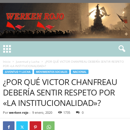
Inicio
Juventud y Lucha
¿POR QUÉ VICTOR CHANFREAU DEBERÍA SENTIR RESPETO
POR «LA INSTITUCIONALIDAD»?
JUVENTUD Y LUCHA
MOVIMIENTOS SOCIALES
NACIONAL
¿POR QUÉ VICTOR CHANFREAU
DEBERÍA SENTIR RESPETO POR
«LA INSTITUCIONALIDAD»?
Por
werken rojo
-
9 enero, 2020
1735
0