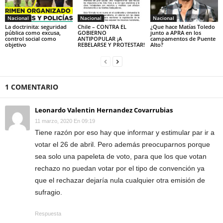
Nacional
Nacional
Nacional
La doctrinita: seguridad
Chile – CONTRA EL
¿Que hace Matías Toledo
pública como excusa,
GOBIERNO
junto a APRA en los
control social como
ANTIPOPULAR ¡A
campamentos de Puente
objetivo
REBELARSE Y PROTESTAR!
Alto?
1 COMENTARIO
Leonardo Valentin Hernandez Covarrubias
11 marzo, 2020 En 09:19
Tiene razón por eso hay que informar y estimular par ir a
votar el 26 de abril. Pero además preocuparnos porque
sea solo una papeleta de voto, para que los que votan
rechazo no puedan votar por el tipo de convención ya
que el rechazar dejaría nula cualquier otra emisión de
sufragio.
Respuesta