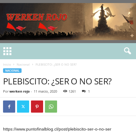
Inicio
Nacional
PLEBISCITO: ¿SER O NO SER?
NACIONAL
PLEBISCITO: ¿SER O NO SER?
Por
werken rojo
-
11 marzo, 2020
1261
1
https://www.puntofinalblog.cl/post/plebiscito-ser-o-no-ser