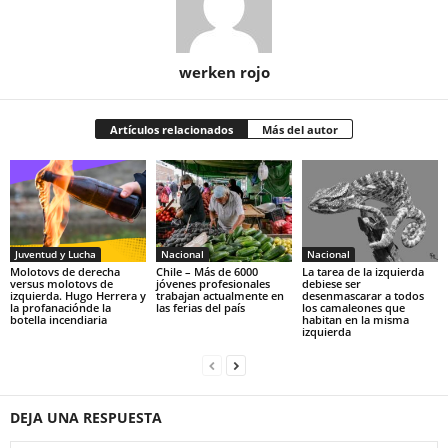
werken rojo
Artículos relacionados
Más del autor
Juventud y Lucha
Nacional
Nacional
Molotovs de derecha
Chile – Más de 6000
La tarea de la izquierda
versus molotovs de
jóvenes profesionales
debiese ser
izquierda. Hugo Herrera y
trabajan actualmente en
desenmascarar a todos
la profanaciónde la
las ferias del país
los camaleones que
botella incendiaria
habitan en la misma
izquierda
DEJA UNA RESPUESTA