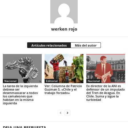
werken rojo
Artículos relacionados
Más del autor
Nacional
Editorial
Nacional
La tarea de la izquierda
Ver: Columna de Patricio
Ex director de la ANI es
debiese ser
Guzman S. «Chile y el
defensor de un imputado
desenmascarar a todos
trabajo forzado»
del Tren de Aragua. En
los camaleones que
Chile. Suma y sigue la
habitan en la misma
turbiedad
izquierda
DEJA UNA RESPUESTA