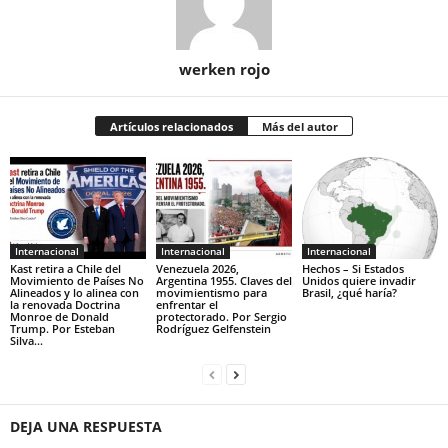
werken rojo
Artículos relacionados
Más del autor
Internacional
Internacional
Internacional
Kast retira a Chile del
Venezuela 2026,
Hechos – Si Estados
Movimiento de Países No
Argentina 1955. Claves del
Unidos quiere invadir
Alineados y lo alinea con
movimientismo para
Brasil, ¿qué haría?
la renovada Doctrina
enfrentar el
Monroe de Donald
protectorado. Por Sergio
Trump. Por Esteban
Rodríguez Gelfenstein
Silva...
DEJA UNA RESPUESTA