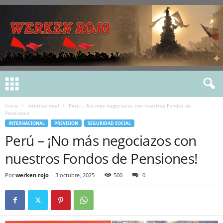
Inicio
Internacional
Perú – ¡No más negociazos con nuestros Fondos de
Pensiones!
INTERNACIONAL
PREVISION
SEGURIDAD SOCIAL
Perú – ¡No más negociazos con
nuestros Fondos de Pensiones!
Por
werken rojo
-
3 octubre, 2025
500
0