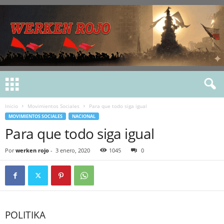
Inicio
Movimientos Sociales
Para que todo siga igual
MOVIMIENTOS SOCIALES
NACIONAL
Para que todo siga igual
Por
werken rojo
-
3 enero, 2020
1045
0
POLITIKA