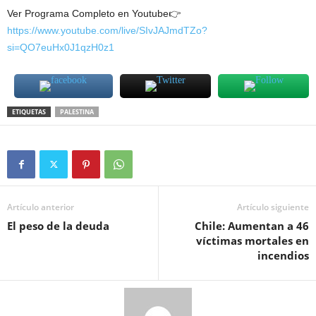
Ver Programa Completo en Youtube👉
https://www.youtube.com/live/SIvJAJmdTZo?
si=QO7euHx0J1qzH0z1
ETIQUETAS
PALESTINA
Artículo anterior
Artículo siguiente
El peso de la deuda
Chile: Aumentan a 46
víctimas mortales en
incendios