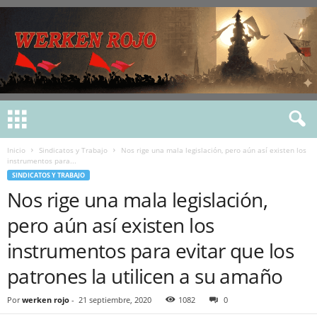
Inicio
Sindicatos y Trabajo
Nos rige una mala legislación, pero aún así existen los
instrumentos para...
SINDICATOS Y TRABAJO
Nos rige una mala legislación,
pero aún así existen los
instrumentos para evitar que los
patrones la utilicen a su amaño
Por
werken rojo
-
21 septiembre, 2020
1082
0