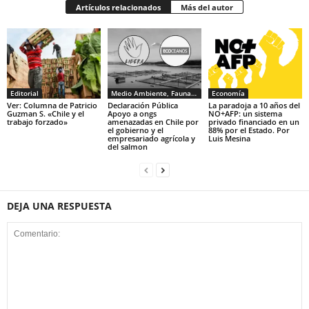
Artículos relacionados
Más del autor
Editorial
Medio Ambiente, Fauna y Sociedad
Economía
Ver: Columna de Patricio
Declaración Pública
La paradoja a 10 años del
Guzman S. «Chile y el
Apoyo a ongs
NO+AFP: un sistema
trabajo forzado»
amenazadas en Chile por
privado financiado en un
el gobierno y el
88% por el Estado. Por
empresariado agrícola y
Luis Mesina
del salmon
DEJA UNA RESPUESTA