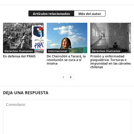
Artículos relacionados
Más del autor
Derechos Humanos
Internacional
Derechos Humanos
En defensa del PRAIS
De Chernóbil a Tarará, la
Prisión y enfermedad
revolución se cura a sí
psiquiátrica: Torturas e
misma
impunidad en las cárceles
chilenas
DEJA UNA RESPUESTA