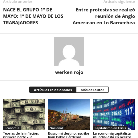
Artículo anterior
Artículo siguiente
NACE EL GRUPO 1º DE
Entre protestas se realizó
MAYO: 1º DE MAYO DE LOS
reunión de Anglo
TRABAJADORES
American en Lo Barnechea
werken rojo
Artículos relacionados
Más del autor
Economía
Nacional
Capitalismo en Crisis
Teorías de la inflación:
Busco mi destino, escribe
La economía capitalista
primera parte – la
Juan Pablo Cárdenas
mundial está en peligro