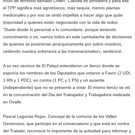
trozo de territorio llamado Chile». Claudia es yerbatera y para ella
el TPP significa más agrotóxicos, más sequía, menos plantas
medicinales y por eso se sintió impelida a hacer algo que quite
impunidad a quienes están negociando con la vida de todos.
“Duele desde lo personal a lo comunitario, porque teniendo
conocimiento o no, vamos todos en este cambalache de decisiones
de quienes se posicionan jerárquicamente por sobre nosotros,
cediendo nuestra soberanía a las transnacionales», sentenció.
A su vez vecinos de El Palqui extendieron un lienzo donde se
exponía los nombres de los Diputados que votaron a Favor (2 UDI,
1 RN y 1 PDC), en contra (1 PC y 1 PS) y un ausente
(independiente) que no se presentó a votar. El mismo lienzo se vió
en la concentración del Dia del Trabajador y Trabajadora realizada
en Ovalle.
Pascal Lagunas Rojas, Concejal de la comuna de los Valles
Generosos, que participó en el conversatorio y que está en contra
del Tratado, reconoció lo importante de la actividad para informar y