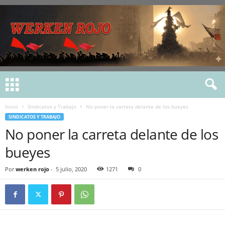
Inicio
Sindicatos y Trabajo
No poner la carreta delante de los bueyes
SINDICATOS Y TRABAJO
No poner la carreta delante de los
bueyes
Por
werken rojo
-
5 julio, 2020
1271
0