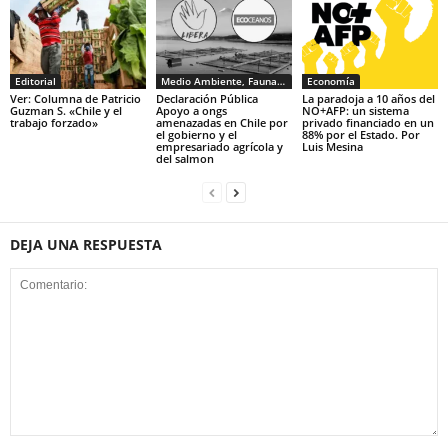
Editorial
Medio Ambiente, Fauna y Sociedad
Economía
Ver: Columna de Patricio
Declaración Pública
La paradoja a 10 años del
Guzman S. «Chile y el
Apoyo a ongs
NO+AFP: un sistema
trabajo forzado»
amenazadas en Chile por
privado financiado en un
el gobierno y el
88% por el Estado. Por
empresariado agrícola y
Luis Mesina
del salmon
DEJA UNA RESPUESTA