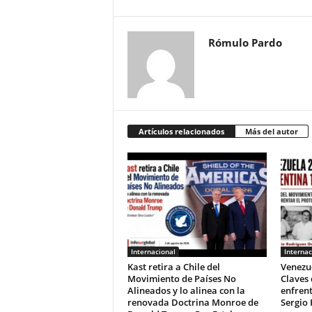
Rómulo Pardo
Artículos relacionados
Más del autor
Internacional
Internac
Kast retira a Chile del
Venezue
Movimiento de Países No
Claves
Alineados y lo alinea con la
enfrent
renovada Doctrina Monroe de
Sergio 