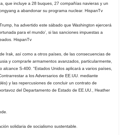
ha, que incluye a 28 buques, 27 compañías navieras y un
 Pyongyang a abandonar su programa nuclear. HispanTv
 Trump, ha advertido este sábado que Washington ejercerá
safortunada para el mundo’, si las sanciones impuestas a
seados. HispanTv
de Irak, así como a otros países, de las consecuencias de
Rusia y comprarle armamentos avanzados, particularmente,
go alcance S-400. “Estados Unidos aplicará a varios países,
a Contrarrestar a los Adversarios de EE.UU. mediante
és) y las repercusiones de concluir un contrato de
 portavoz del Departamento de Estado de EE.UU., Heather
ede.
ción solidaria de socialismo sustentable.