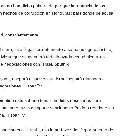
uro no han dicho palabra de por qué la renuncia de los
an hechos de corrupción en Honduras; país donde se acusa
ad, conscientemente:
Trump, hizo llegar recientemente a su homólogo palestino,
vierte que suspenderá toda la ayuda económica a los
de negociaciones con Israel. Sputnik
nyahu, aseguró el jueves que Israel seguirá atacando a
s agresiones. HispanTv
rometido este sábado tomar medidas necesarias para
n sus amenazas e impone sanciones a Pekín o restringe las
ina. HispanTv
sanciones a Turquía, dijo la portavoz del Departamento de