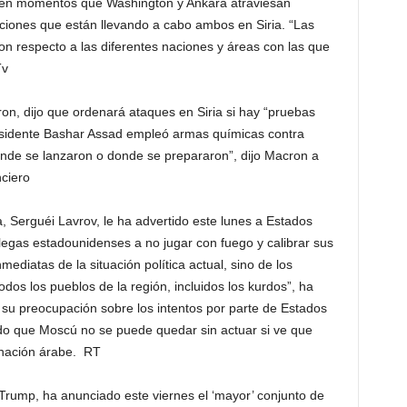
 en momentos que Washington y Ankara atraviesan
ciones que están llevando a cabo ambos en Siria. “Las
n respecto a las diferentes naciones y áreas con las que
Tv
n, dijo que ordenará ataques en Siria si hay “pruebas
esidente Bashar Assad empleó armas químicas contra
donde se lanzaron o donde se prepararon”, dijo Macron a
nciero
a, Serguéi Lavrov, le ha advertido este lunes a Estados
legas estadounidenses a no jugar con fuego y calibrar sus
ediatas de la situación política actual, sino de los
todos los pueblos de la región, incluidos los kurdos”, ha
su preocupación sobre los intentos por parte de Estados
ado que Moscú no se puede quedar sin actuar si ve que
a nación árabe. RT
Trump, ha anunciado este viernes el ‘mayor’ conjunto de