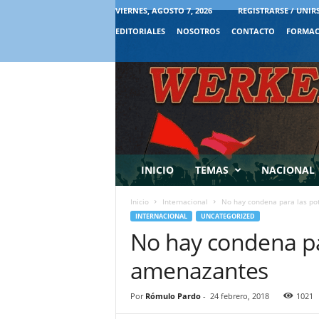
VIERNES, AGOSTO 7, 2026
REGISTRARSE / UNIR
EDITORIALES
NOSOTROS
CONTACTO
FORMAC
INICIO
TEMAS
NACIONAL
Inicio
Internacional
No hay condena para las p
INTERNACIONAL
UNCATEGORIZED
No hay condena pa
amenazantes
Por
Rómulo Pardo
-
24 febrero, 2018
1021