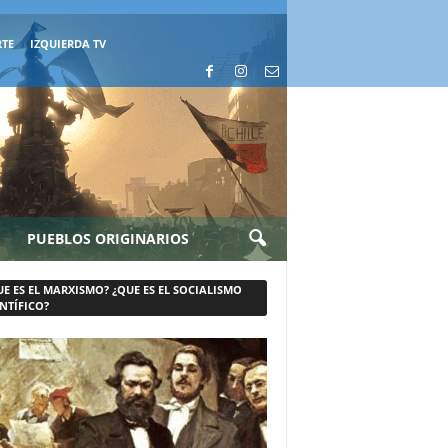
RTE
IZQUIERDA TV
PUEBLOS ORIGINARIOS
UE ES EL MARXISMO? ¿QUE ES EL SOCIALISMO
NTÍFICO?