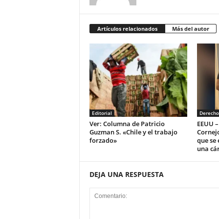
Artículos relacionados
Más del autor
Editorial
Derech
Ver: Columna de Patricio
EEUU –
Guzman S. «Chile y el trabajo
Cornej
forzado»
que se
una cár
DEJA UNA RESPUESTA