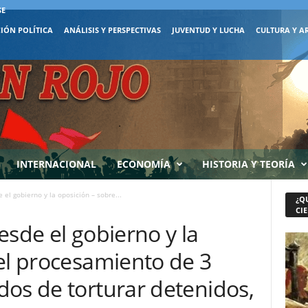
SE
IÓN POLÍTICA
ANÁLISIS Y PERSPECTIVAS
JUVENTUD Y LUCHA
CULTURA Y A
INTERNACIONAL
ECONOMÍA
HISTORIA Y TEORÍA
 el gobierno y la oposición – sobre...
¿Q
CIE
esde el gobierno y la
el procesamiento de 3
dos de torturar detenidos,