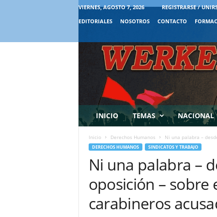
VIERNES, AGOSTO 7, 2026
REGISTRARSE / UNIR
EDITORIALES
NOSOTROS
CONTACTO
FORMAC
INICIO
TEMAS
NACIONAL
Inicio
Derechos Humanos
Ni una palabra – desde
DERECHOS HUMANOS
SINDICATOS Y TRABAJO
Ni una palabra – d
oposición – sobre 
carabineros acusa