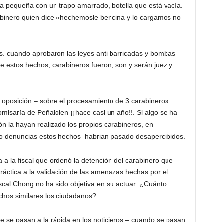
la pequeña con un trapo amarrado, botella que está vacía.
rabinero quien dice «hechemosle bencina y lo cargamos no
s, cuando aprobaron las leyes anti barricadas y bombas
e estos hechos, carabineros fueron, son y serán juez y
a oposición – sobre el procesamiento de 3 carabineros
misaría de Peñalolen ¡¡hace casi un año!!. Si algo se ha
ón la hayan realizado los propios carabineros, en
ido denuncias estos hechos habrian pasado desapercibidos.
ca a la fiscal que ordenó la detención del carabinero que
práctica a la validación de las amenazas hechas por el
scal Chong no ha sido objetiva en su actuar. ¿Cuánto
chos similares los ciudadanos?
e se pasan a la rápida en los noticieros – cuando se pasan