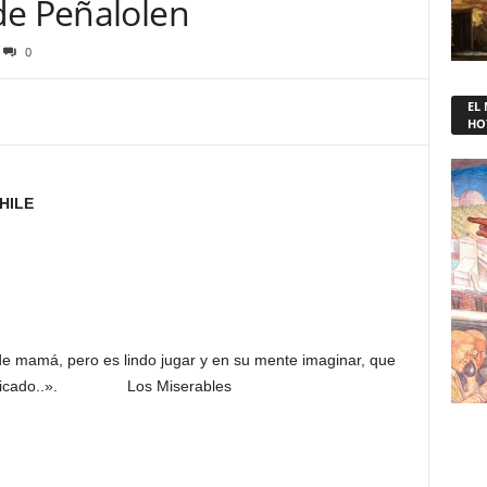
de Peñalolen
0
EL
HO
CHILE
s de mamá, pero es lindo jugar y en su mente imaginar, que
apel picado..». Los Miserables