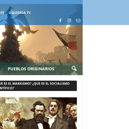
RTE
IZQUIERDA TV
PUEBLOS ORIGINARIOS
UE ES EL MARXISMO? ¿QUE ES EL SOCIALISMO
NTÍFICO?